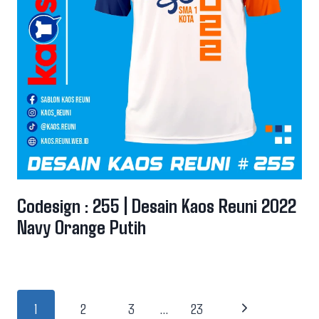
Codesign : 255 | Desain Kaos Reuni 2022
Navy Orange Putih
Page
Next
1
2
3
…
23