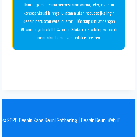
Kami juga menerima penyesuaian warna, teks, maupun
konsep visual lainnya. Silakan ajukan request jika ingin
desain baru atau versi custom. | Mockup dibuat dengan
AI, warnanya tidak 100% sama. Silakan cek katalog warna di
menu atau homepage untuk referensi.
© 2026 Desain Kaos Reuni Gathering | Desain.Reuni.Web.ID