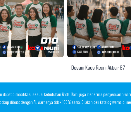
Desain Kaos Reuni Akbar 87
 dapat dimodifikasi sesuai kebutuhan Anda. Kami juga menerima penyesuaian warna,
Mockup dibuat dengan AI, warnanya tidak 100% sama. Silakan cek katalog warna di 