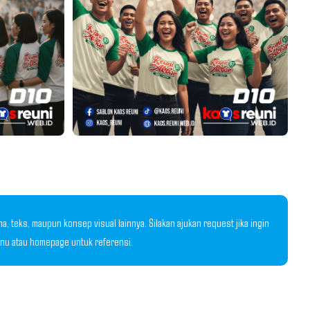
 teks, maupun konsep visual lainnya. Silakan ajukan request jika ingin
menu atau homepage untuk referensi.