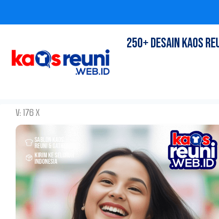
Skip
250+ DESAIN KAOS RE
to
content
V: 176 X