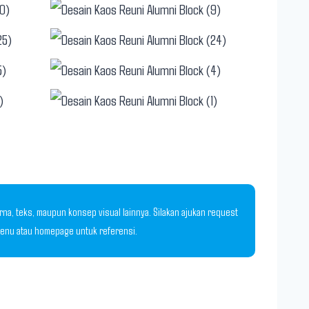
a, teks, maupun konsep visual lainnya. Silakan ajukan request
 menu atau homepage untuk referensi.