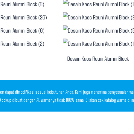
Desain Kaos Reuni Alumni Block
en dapat dimodifikasi sesuai kebutuhan Anda. Kami juga menerima penyesuaian warn
| Mockup dibuat dengan AI, warnanya tidak 100% sama. Silakan cek katalog warna di