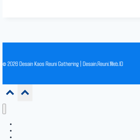
© 2026 Desain Kaos Reuni Gathering | Desain.Reuni.Web.ID
250+ DESAIN KAOS REUNI
250+ DESAIN KAOS GATHERING
TYPE CUSTOM