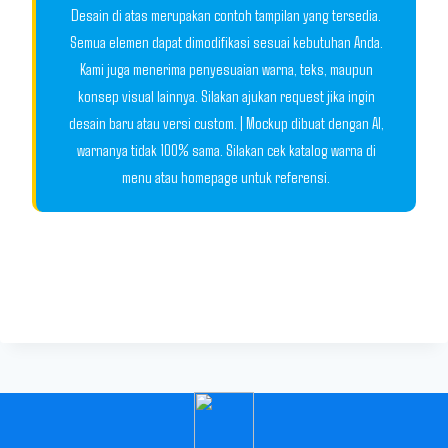
Desain di atas merupakan contoh tampilan yang tersedia.
Semua elemen dapat dimodifikasi sesuai kebutuhan Anda.
Kami juga menerima penyesuaian warna, teks, maupun
konsep visual lainnya. Silakan ajukan request jika ingin
desain baru atau versi custom. | Mockup dibuat dengan AI,
warnanya tidak 100% sama. Silakan cek katalog warna di
menu atau homepage untuk referensi.