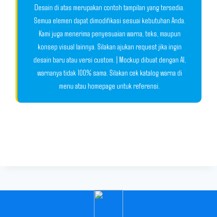
Desain di atas merupakan contoh tampilan yang tersedia.
Semua elemen dapat dimodifikasi sesuai kebutuhan Anda.
Kami juga menerima penyesuaian warna, teks, maupun
konsep visual lainnya. Silakan ajukan request jika ingin
desain baru atau versi custom. | Mockup dibuat dengan AI,
warnanya tidak 100% sama. Silakan cek katalog warna di
menu atau homepage untuk referensi.