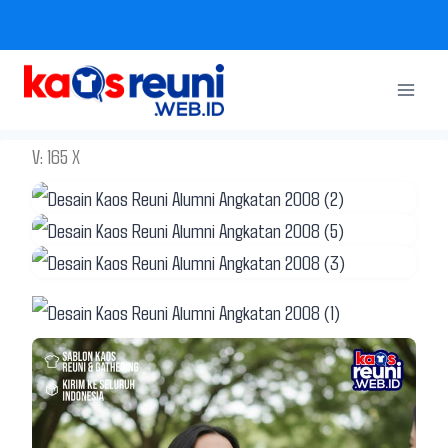
Skip
to
content
V: 165 X