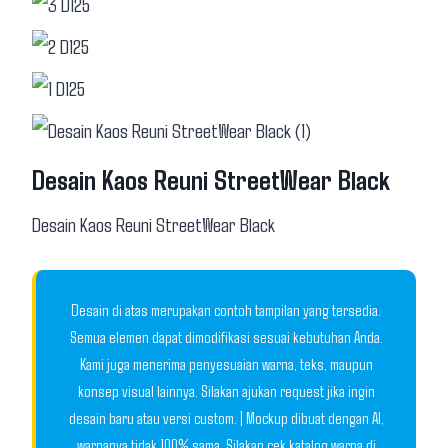
Desain Kaos Reuni StreetWear Black
Desain Kaos Reuni StreetWear Black
Desain di atas merupakan contoh tampilan yang tersedia.
Semua elemen dapat dimodifikasi sesuai kebutuhan Anda.
Kami juga menerima penyesuaian warna, teks, maupun
konsep visual lainnya. Silakan ajukan request jika ingin
desain baru atau versi custom. | Mockup dibuat dengan AI,
warnanya tidak 100% sama. Silakan cek katalog warna di