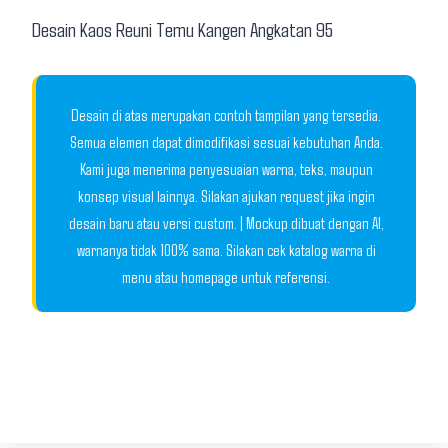
Desain Kaos Reuni Temu Kangen Angkatan 95
Desain di atas merupakan contoh tampilan yang tersedia.
Semua elemen dapat dimodifikasi sesuai kebutuhan Anda.
Kami juga menerima penyesuaian warna, teks, maupun
konsep visual lainnya. Silakan ajukan request jika ingin
desain baru atau versi custom. | Mockup dibuat dengan AI,
warnanya tidak 100% sama. Silakan cek katalog warna di
menu atau homepage untuk referensi.