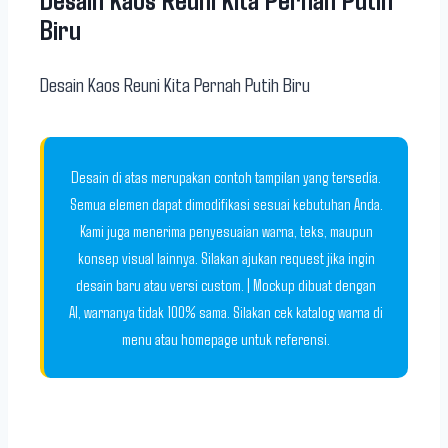
Biru
Desain Kaos Reuni Kita Pernah Putih Biru
Desain di atas merupakan contoh tampilan yang tersedia.
Semua elemen dapat dimodifikasi sesuai kebutuhan Anda.
Kami juga menerima penyesuaian warna, teks, maupun
konsep visual lainnya. Silakan ajukan request jika ingin
desain baru atau versi custom. | Mockup dibuat dengan
AI, warnanya tidak 100% sama. Silakan cek katalog warna di
menu atau homepage untuk referensi.