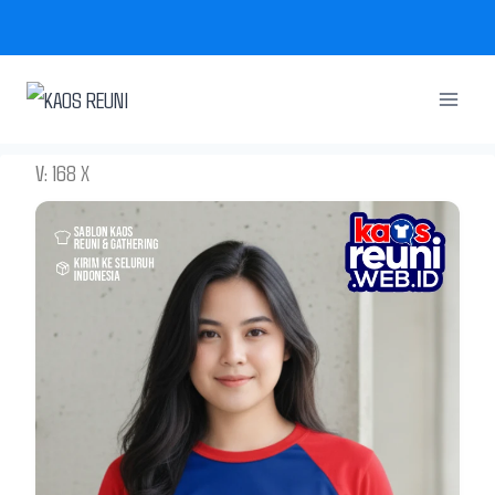
Skip
to
content
V: 168 X