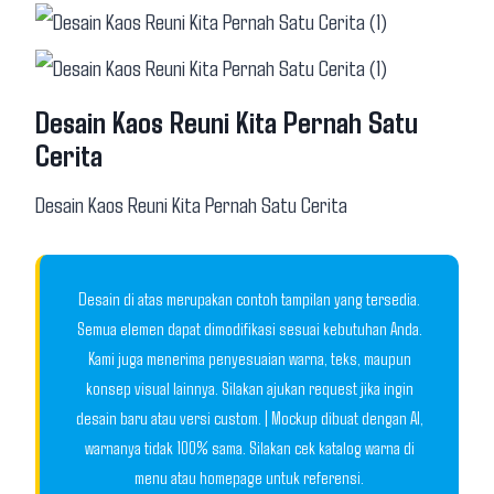
Desain Kaos Reuni Kita Pernah Satu
Cerita
Desain Kaos Reuni Kita Pernah Satu Cerita
Desain di atas merupakan contoh tampilan yang tersedia.
Semua elemen dapat dimodifikasi sesuai kebutuhan Anda.
Kami juga menerima penyesuaian warna, teks, maupun
konsep visual lainnya. Silakan ajukan request jika ingin
desain baru atau versi custom. | Mockup dibuat dengan AI,
warnanya tidak 100% sama. Silakan cek katalog warna di
menu atau homepage untuk referensi.