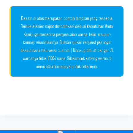
Desain di atas merupakan contoh tampilan yang tersedia.
Semua elemen dapat dimodifikasi sesuai kebutuhan Anda.
Kami juga menerima penyesuaian warna, teks, maupun
konsep visual lainnya. Silakan ajukan request jika ingin
desain baru atau versi custom. | Mockup dibuat dengan AI,
warnanya tidak 100% sama. Silakan cek katalog warna di
menu atau homepage untuk referensi.