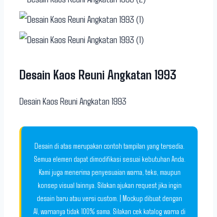
Desain Kaos Reuni Angkatan 1993
Desain Kaos Reuni Angkatan 1993
Desain di atas merupakan contoh tampilan yang tersedia.
Semua elemen dapat dimodifikasi sesuai kebutuhan Anda.
Kami juga menerima penyesuaian warna, teks, maupun
konsep visual lainnya. Silakan ajukan request jika ingin
desain baru atau versi custom. | Mockup dibuat dengan
AI, warnanya tidak 100% sama. Silakan cek katalog warna di