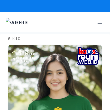
Skip
to
content
V: 169 X