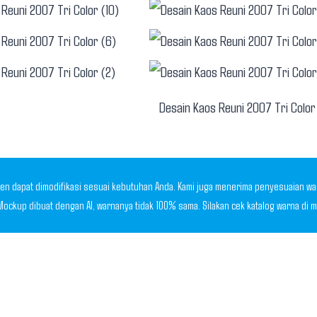
Desain Kaos Reuni 2007 Tri Color
en dapat dimodifikasi sesuai kebutuhan Anda. Kami juga menerima penyesuaian warn
| Mockup dibuat dengan AI, warnanya tidak 100% sama. Silakan cek katalog warna di