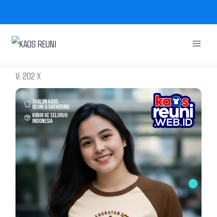
Skip
to
content
V: 202 X