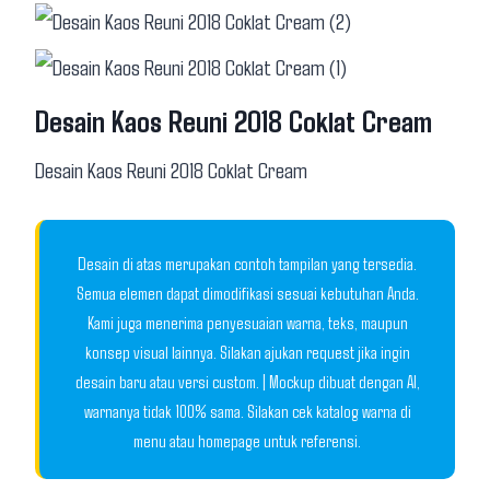
Desain Kaos Reuni 2018 Coklat Cream
Desain Kaos Reuni 2018 Coklat Cream
Desain di atas merupakan contoh tampilan yang tersedia.
Semua elemen dapat dimodifikasi sesuai kebutuhan Anda.
Kami juga menerima penyesuaian warna, teks, maupun
konsep visual lainnya. Silakan ajukan request jika ingin
desain baru atau versi custom. | Mockup dibuat dengan AI,
warnanya tidak 100% sama. Silakan cek katalog warna di
menu atau homepage untuk referensi.