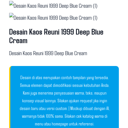
Desain Kaos Reuni 1999 Deep Blue
Cream
Desain Kaos Reuni 1999 Deep Blue Cream
Desain di atas merupakan contoh tampilan yang tersedia.
Semua elemen dapat dimodifikasi sesuai kebutuhan Anda.
Kami juga menerima penyesuaian warna, teks, maupun
konsep visual lainnya. Silakan ajukan request jika ingin
desain baru atau versi custom. | Mockup dibuat dengan AI,
warnanya tidak 100% sama. Silakan cek katalog warna di
menu atau homepage untuk referensi.