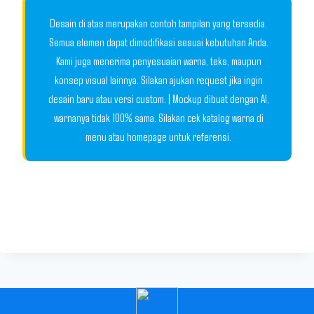
Desain di atas merupakan contoh tampilan yang tersedia.
Semua elemen dapat dimodifikasi sesuai kebutuhan Anda.
Kami juga menerima penyesuaian warna, teks, maupun
konsep visual lainnya. Silakan ajukan request jika ingin
desain baru atau versi custom. | Mockup dibuat dengan AI,
warnanya tidak 100% sama. Silakan cek katalog warna di
menu atau homepage untuk referensi.