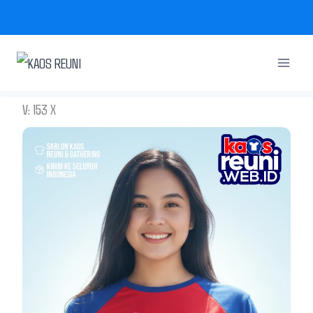
Skip
to
content
V: 153 X