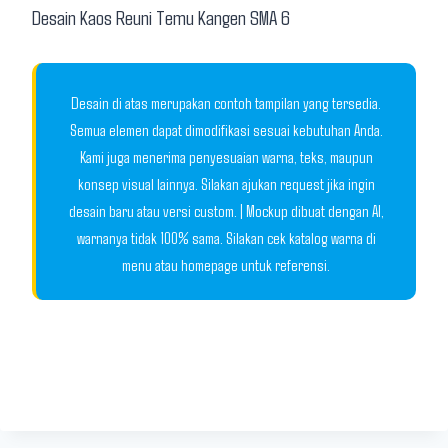
Desain Kaos Reuni Temu Kangen SMA 6
Desain di atas merupakan contoh tampilan yang tersedia.
Semua elemen dapat dimodifikasi sesuai kebutuhan Anda.
Kami juga menerima penyesuaian warna, teks, maupun
konsep visual lainnya. Silakan ajukan request jika ingin
desain baru atau versi custom. | Mockup dibuat dengan AI,
warnanya tidak 100% sama. Silakan cek katalog warna di
menu atau homepage untuk referensi.