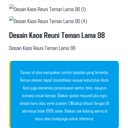
Desain Kaos Reuni Teman Lama 98
Desain Kaos Reuni Teman Lama 98
Desain di atas merupakan contoh tampilan yang tersedia.
Semua elemen dapat dimodifikasi sesuai kebutuhan Anda.
Kami juga menerima penyesuaian warna, teks, maupun
konsep visual lainnya. Silakan ajukan request jika ingin
desain baru atau versi custom. | Mockup dibuat dengan AI,
warnanya tidak 100% sama. Silakan cek katalog warna di
menu atau homepage untuk referensi.