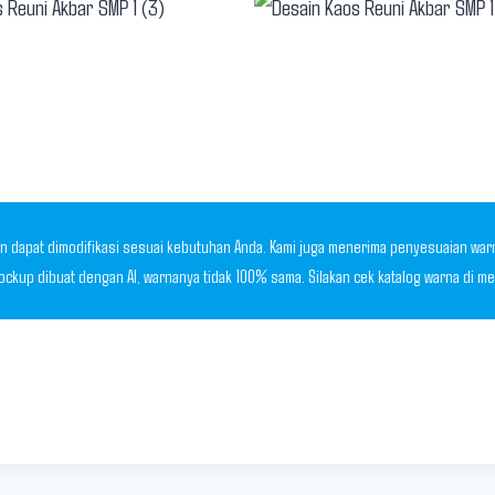
 dapat dimodifikasi sesuai kebutuhan Anda. Kami juga menerima penyesuaian warna,
Mockup dibuat dengan AI, warnanya tidak 100% sama. Silakan cek katalog warna di 