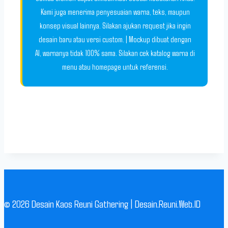
Kami juga menerima penyesuaian warna, teks, maupun
konsep visual lainnya. Silakan ajukan request jika ingin
desain baru atau versi custom. | Mockup dibuat dengan
AI, warnanya tidak 100% sama. Silakan cek katalog warna di
menu atau homepage untuk referensi.
© 2026 Desain Kaos Reuni Gathering | Desain.Reuni.Web.ID