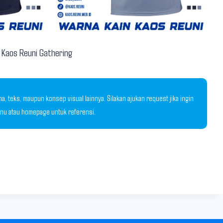
n Kaos Reuni Gathering
 teks, maupun konsep visual lainnya. Silakan ajukan request jika ingin
menu atau homepage untuk referensi.