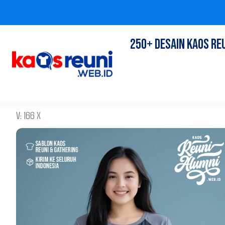
Skip
250+ DESAIN KAOS RE
to
content
V: 166 X