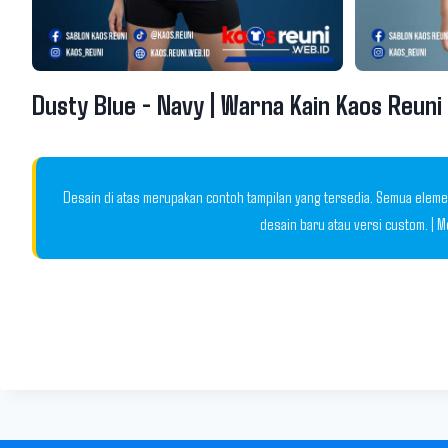
Dusty Blue - Navy | Warna Kain Kaos Reuni
Desain di atas merupakan contoh tampilan yang tersedia. Semua elemen
desain baru atau versi custom. | 