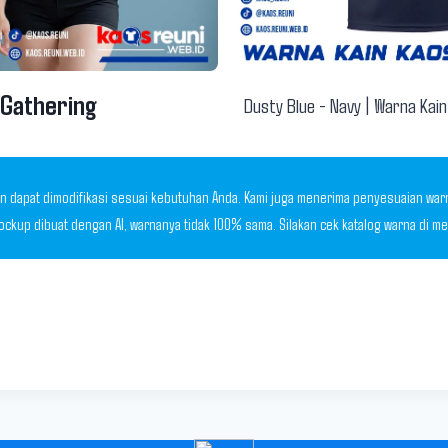
 Gathering
Dusty Blue - Navy | Warna Kai
 dapat dimodifikasi sesuai kebutuhan Anda. Kami juga menerima penyesuaian warna,
Mockup dibuat dengan AI, warnanya tidak 100% sama. Silakan cek katalog warna di 