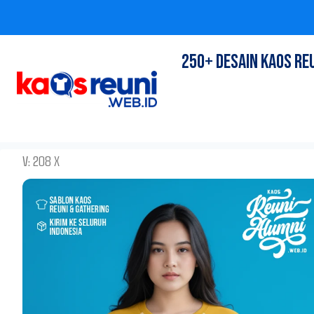
Skip
250+ DESAIN KAOS RE
to
content
V: 208 X