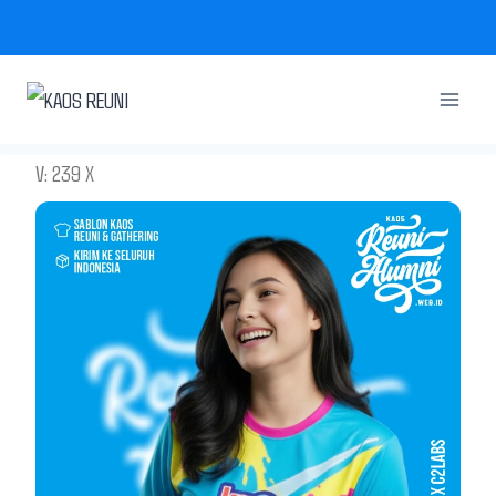
Skip
to
content
V: 239 X