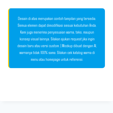
Desain di atas merupakan contoh tampilan yang tersedia.
Semua elemen dapat dimodifikasi sesuai kebutuhan Anda.
Kami juga menerima penyesuaian warna, teks, maupun
konsep visual lainnya. Silakan ajukan request jika ingin
desain baru atau versi custom. | Mockup dibuat dengan AI,
warnanya tidak 100% sama. Silakan cek katalog warna di
menu atau homepage untuk referensi.